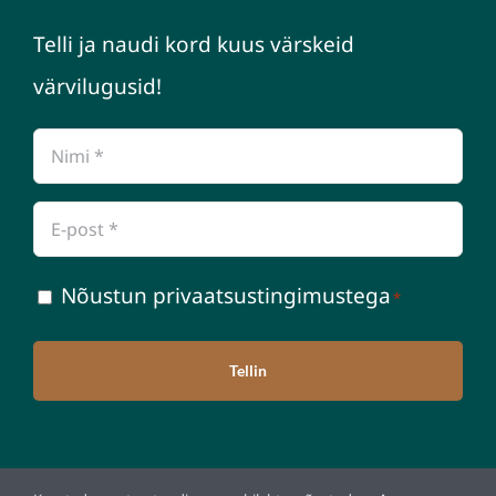
Telli ja naudi kord kuus värskeid
värvilugusid!
Nimi
*
Email
*
Nõustumine
Nõustun
privaatsustingimustega
*
*