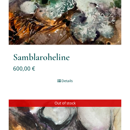
Samblaroheline
600,00
€
Details
Out of stock