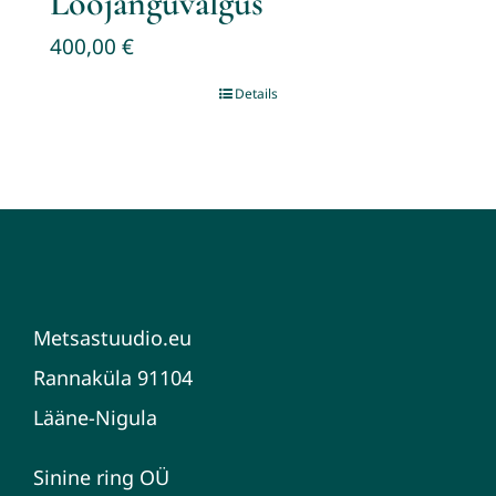
Loojanguvalgus
400,00
€
Details
Metsastuudio.eu
Rannaküla 91104
Lääne-Nigula
Sinine ring OÜ